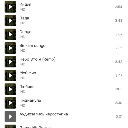
Индия
3:54
INDI
Лада
3:43
INDI
Dunyo
3:07
INDI
Bir kam dunyo
2:35
INDI
Небо Это Я (Remix)
3:42
INDI
Мой мир
3:47
INDI
Любовь
3:03
INDI
Пидманула
3:30
INDI
Аудиозапись недоступна
0:01
Лада (MK Remix)