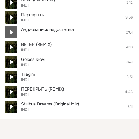
3:12
INDI
Перекрыть
3:56
INDI
Аудиозапись недоступна
0:01
ВЕТЕР (REMIX)
4:19
INDI
Goloss krovi
2:41
INDI
Tilagim
3:51
INDI
ПЕРЕКРЫТЬ (REMIX)
4:43
INDI
Stultus Dreams (Original Mix)
7:11
INDI