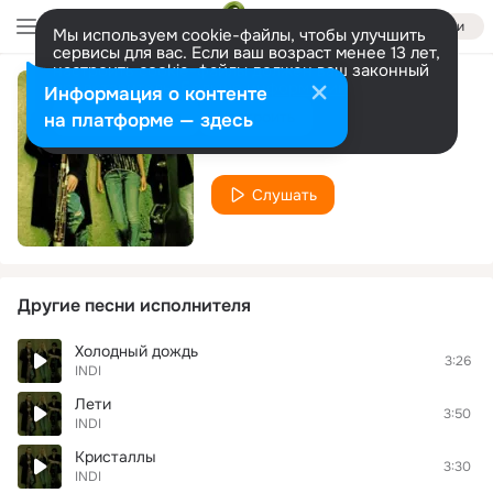
Войти
Мы используем cookie-файлы, чтобы улучшить
сервисы для вас. Если ваш возраст менее 13 лет,
настроить cookie-файлы должен ваш законный
представитель.
Больше информации
Информация о контенте
Небо Это Я
Разрешить все
Настроить
на платформе — здесь
INDI
Слушать
Другие песни исполнителя
Холодный дождь
3:26
INDI
Лети
3:50
INDI
Кристаллы
3:30
INDI