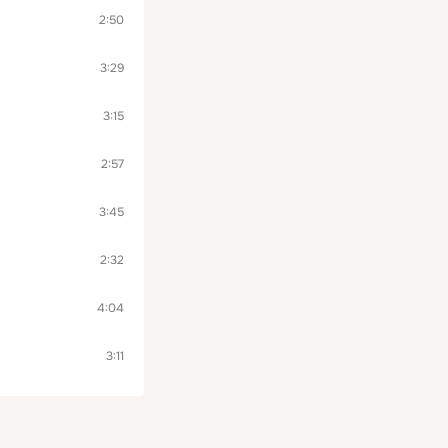
2:50
3:29
3:15
2:57
3:45
2:32
4:04
3:11