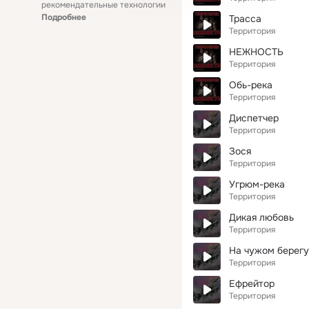
рекомендательные технологии
Подробнее
Трасса
Территория
НЕЖНОСТЬ
Территория
Обь-река
Территория
Диспетчер
Территория
Зося
Территория
Угрюм-река
Территория
Дикая любовь
Территория
На чужом берегу
Территория
Ефрейтор
Территория