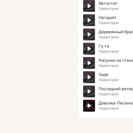
Автостоп
Территория
НатараН
Территория
Деревянный бра
Территория
Гу-га
Территория
Рисунки на стен
Территория
Заря
Территория
Последний вете
Территория
Девочка-Песенк
Территория