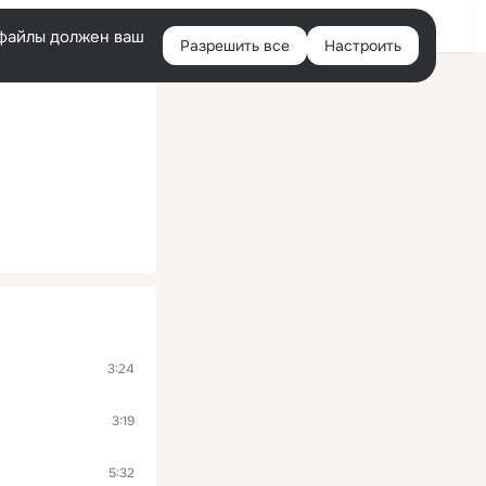
Войти
e-файлы должен ваш
Разрешить все
Настроить
Правая
колонка
3:24
3:19
5:32