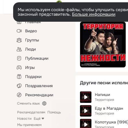
Мы используем cookie-файлы, чтобы улучшить сервис
законный представитель.
Больше информации
Левая
Главная
колонка
Видео
Группы
Люди
Публикации
Игры
Подарки
Другие песни исполн
Поздравления
Напиши
Рекомендации
Территория
Сменить язык
Еду в Магадан
Рекламодателям
Помощь
Территория
Новости
Ещё
Колотушка (1996
Мы применяем
Территория