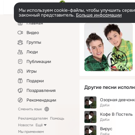
Мы используем cookie-файлы, чтобы улучшить сервис
законный представитель.
Больше информации
Левая
Главная
колонка
Видео
Группы
Люди
Публикации
Игры
Подарки
Другие песни исполн
Поздравления
Озорная девчонк
Рекомендации
ДаКи
Сменить язык
Кофе В Постель
Рекламодателям
Помощь
ДаКи
Новости
Ещё
Вирус
Мы применяем
ДаКи