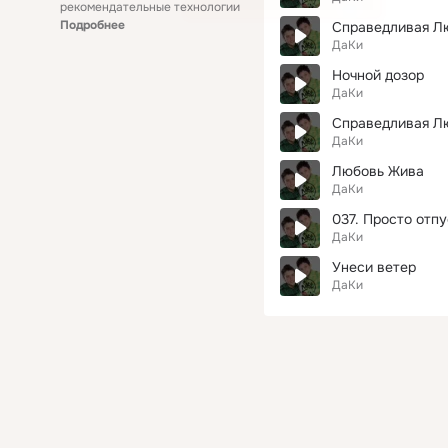
рекомендательные технологии
Подробнее
Справедливая Л
ДаКи
Ночной дозор
ДаКи
Справедливая Люб
ДаКи
Любовь Жива
ДаКи
037. Просто отп
ДаКи
Унеси ветер
ДаКи