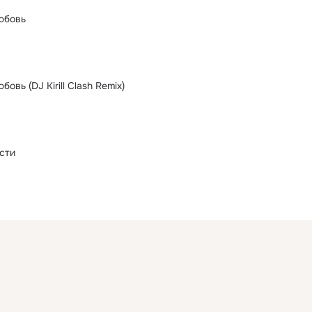
юбовь
овь (DJ Kirill Clash Remix)
усти