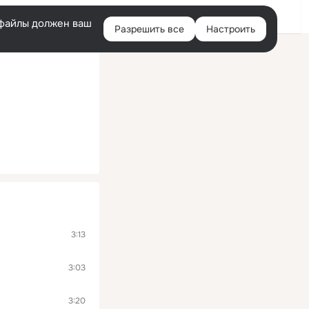
Войти
e-файлы должен ваш
Разрешить все
Настроить
Правая
колонка
3:13
3:03
3:20