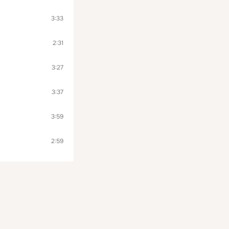
3:33
2:31
3:27
3:37
3:59
2:59