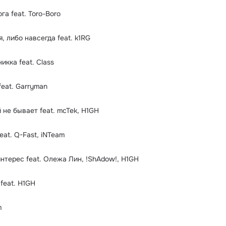
га feat. Toro-Boro
я, либо навсегда feat. k1RG
икка feat. Class
feat. Garryman
 не бывает feat. mcTek, H1GH
eat. Q-Fast, iNTeam
нтерес feat. Олежа Лин, !ShAdow!, H1GH
 feat. H1GH
m