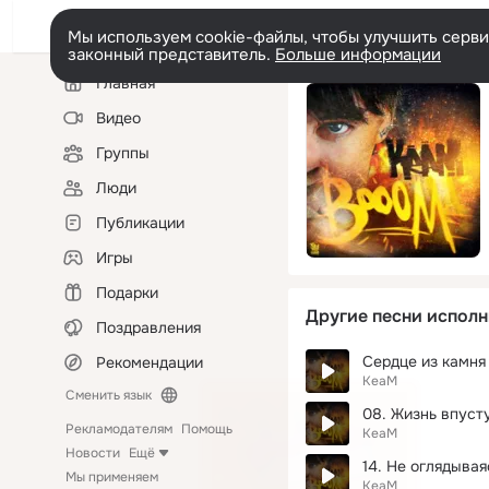
Мы используем cookie-файлы, чтобы улучшить сервис
законный представитель.
Больше информации
Левая
Главная
колонка
Видео
Группы
Люди
Публикации
Игры
Подарки
Другие песни исполн
Поздравления
Сердце из камня
Рекомендации
KeaM
Сменить язык
08. Жизнь впусту
Рекламодателям
Помощь
KeaM
Новости
Ещё
14. Не оглядывая
Мы применяем
KeaM