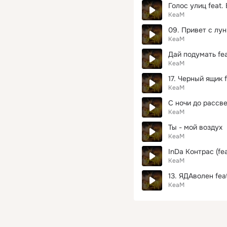
Голос улиц feat. 
KeaM
09. Привет с луны 
KeaM
Дай подумать fea
KeaM
17. Черный ящик 
KeaM
С ночи до рассвет
KeaM
Ты - мой воздух
KeaM
InDa Контрас (fea
KeaM
13. ЯДАволен feat
KeaM