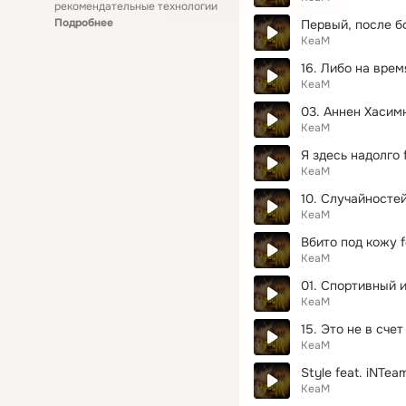
рекомендательные технологии
Подробнее
Первый, после бо
KeaM
16. Либо на врем
KeaM
03. Аннен Хасимн
KeaM
Я здесь надолго 
KeaM
10. Случайностей
KeaM
Вбито под кожу f
KeaM
01. Спортивный и
KeaM
15. Это не в счет
KeaM
Style feat. iNTea
KeaM