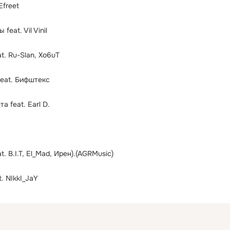
Efreet
feat. Vil Vinil
t. Ru-Slan, Xo6uT
feat. Бифштекс
а feat. Earl D.
t. B.I.T, El_Mad, Ирен).(AGRMusic)
. NIkkI_JaY