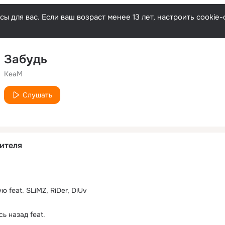
ы для вас. Если ваш возраст менее 13 лет, настроить cooki
Забудь
KeaM
Слушать
ителя
ю feat. SLiMZ, RiDer, DiUv
сь назад feat.