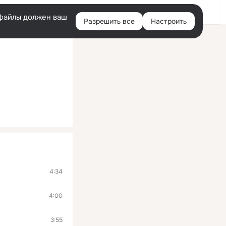
Войти
e-файлы должен ваш
Разрешить все
Настроить
Правая
колонка
4:34
4:00
3:55