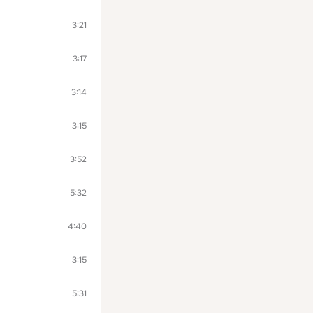
3:21
3:17
3:14
3:15
3:52
5:32
4:40
3:15
5:31