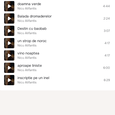
doamna verde
4:44
Nicu Alifantis
Balada dromaderelor
2:24
Nicu Alifantis
Destin cu baobab
3:07
Nicu Alifantis
un strop de noroc
4:17
Nicu Alifantis
vino noaptea
4:17
Nicu Alifantis
aproape liniste
6:00
Nicu Alifantis
inscriptie pe un inel
6:29
Nicu Alifantis