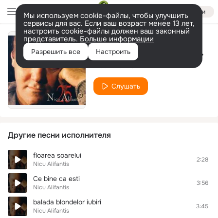
Войти
Мы используем cookie-файлы, чтобы улучшить
сервисы для вас. Если ваш возраст менее 13 лет,
настроить cookie-файлы должен ваш законный
представитель.
Больше информации
Ploaie In Luna Lui Marte
Разрешить все
Настроить
Nicu Alifantis
Слушать
Другие песни исполнителя
floarea soarelui
2:28
Nicu Alifantis
Ce bine ca esti
3:56
Nicu Alifantis
balada blondelor iubiri
3:45
Nicu Alifantis