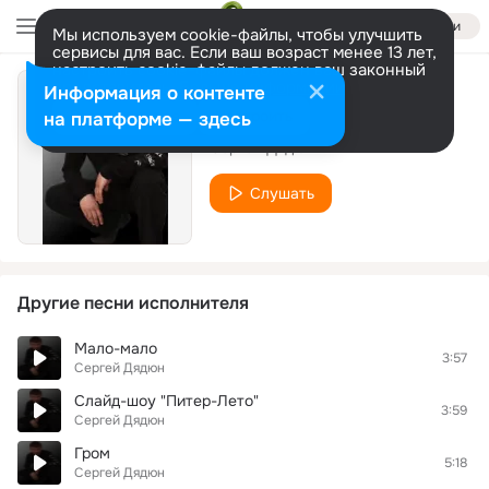
Войти
Мы используем cookie-файлы, чтобы улучшить
сервисы для вас. Если ваш возраст менее 13 лет,
настроить cookie-файлы должен ваш законный
представитель.
Больше информации
Информация о контенте
Летим
Разрешить все
Настроить
на платформе — здесь
Сергей Дядюн
Слушать
Другие песни исполнителя
Мало-мало
3:57
Сергей Дядюн
Слайд-шоу "Питер-Лето"
3:59
Сергей Дядюн
Гром
5:18
Сергей Дядюн