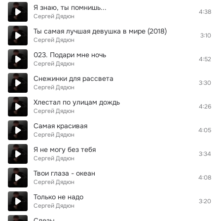
Я знаю, ты помнишь...
4:38
Сергей Дядюн
Ты самая лучшая девушка в мире (2018)
3:10
Сергей Дядюн
023. Подари мне ночь
4:52
Сергей Дядюн
Снежинки для рассвета
3:30
Сергей Дядюн
Хлестал по улицам дождь
4:26
Сергей Дядюн
Самая красивая
4:05
Сергей Дядюн
Я не могу без тебя
3:34
Сергей Дядюн
Твои глаза - океан
4:08
Сергей Дядюн
Только не надо
3:20
Сергей Дядюн
Слезы