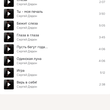
2:07
Сергей Дядюн
Ты - моя печаль
3:50
Сергей Дядюн
Бежит слеза
5:05
Сергей Дядюн
Глаза в глаза
3:45
Сергей Дядюн
Пусть бегут года...
4:06
Сергей Дядюн
Одинокая луна
4:06
Сергей Дядюн
Игра
5:12
Сергей Дядюн
Верь в себя!
2:38
Сергей Дядюн