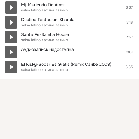
Mj-Muriendo De Amor
3:37
salsa latino латина латино
Destino Tentacion-Sharala
3:18
salsa latino латина латино
Santa Fe-Samba House
2:57
salsa latino латина латино
Аудиозапись недоступна
0:01
El Kisky-Soсar Es Gratis (Remix Caribe 2009)
3:35
salsa latino латина латино