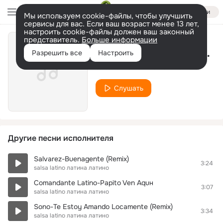
Войти
Мы используем cookie-файлы, чтобы улучшить
сервисы для вас. Если ваш возраст менее 13 лет,
настроить cookie-файлы должен ваш законный
представитель.
Больше информации
Los Cucas-Amor De Contrabando
Разрешить все
Настроить
salsa latino латина латино
Слушать
Другие песни исполнителя
Salvarez-Buenagente (Remix)
3:24
salsa latino латина латино
Comandante Latino-Papito Ven Aquн
3:07
salsa latino латина латино
Sono-Te Estoy Amando Locamente (Remix)
3:34
salsa latino латина латино