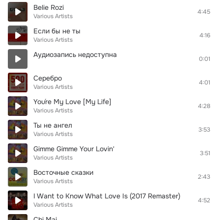
Belie Rozi
4:45
Various Artists
Если бы не ты
4:16
Various Artists
Аудиозапись недоступна
0:01
Серебро
4:01
Various Artists
You´re My Love [My Life]
4:28
Various Artists
Ты не ангел
3:53
Various Artists
Gimme Gimme Your Lovin'
3:51
Various Artists
Восточные сказки
2:43
Various Artists
I Want to Know What Love Is (2017 Remaster)
4:52
Various Artists
Chi Mai