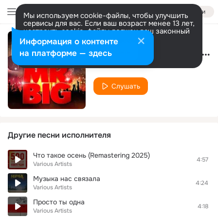
Войти
Мы используем cookie-файлы, чтобы улучшить
сервисы для вас. Если ваш возраст менее 13 лет,
настроить cookie-файлы должен ваш законный
представитель.
Больше информации
Информация о контенте
Belladonna (2007 Remaster)
Разрешить все
Настроить
на платформе — здесь
Various Artists
Слушать
Другие песни исполнителя
Что такое осень (Remastering 2025)
4:57
Various Artists
Музыка нас связала
4:24
Various Artists
Просто ты одна
4:18
Various Artists