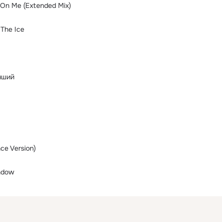
 On Me (Extended Mix)
 The Ice
чший
ce Version)
ndow