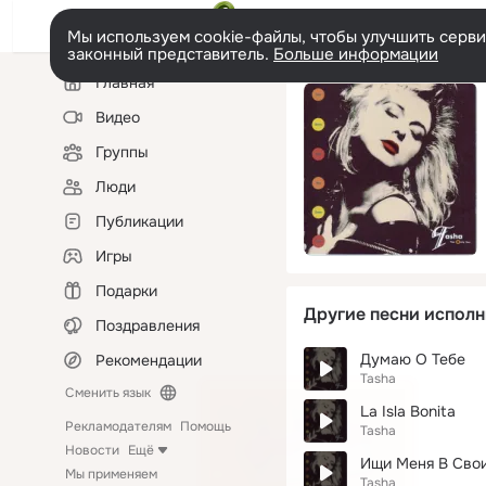
Мы используем cookie-файлы, чтобы улучшить сервис
законный представитель.
Больше информации
Левая
Главная
колонка
Видео
Группы
Люди
Публикации
Игры
Подарки
Другие песни исполн
Поздравления
Думаю О Тебе
Рекомендации
Tasha
Сменить язык
La Isla Bonita
Рекламодателям
Помощь
Tasha
Новости
Ещё
Ищи Меня В Сво
Мы применяем
Tasha