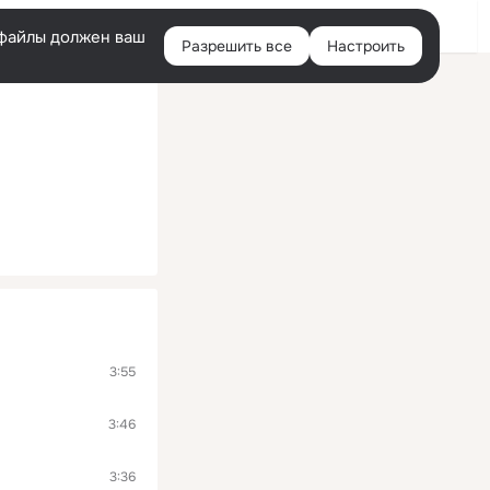
Войти
e-файлы должен ваш
Разрешить все
Настроить
Правая
колонка
3:55
3:46
3:36