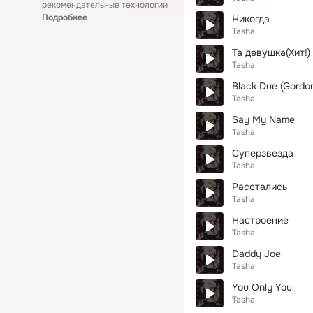
рекомендательные технологии
Подробнее
Никогда
Tasha
Та девушка(Хит!)
Tasha
Black Due (Gordo
Tasha
Say My Name
Tasha
Суперзвезда
Tasha
Расстались
Tasha
Настроение
Tasha
Daddy Joe
Tasha
You Only You
Tasha