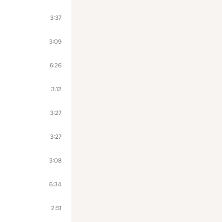
3:37
3:09
6:26
3:12
3:27
3:27
3:08
6:34
2:51