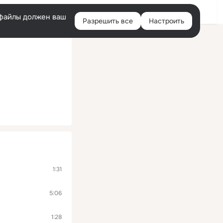
Войти
e-файлы должен ваш
Разрешить все
Настроить
Правая
колонка
1:31
5:06
1:28