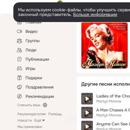
Мы используем cookie-файлы, чтобы улучшить сервис
законный представитель.
Больше информации
Левая
Главная
колонка
Видео
Группы
Люди
Публикации
Игры
Подарки
Другие песни исполн
Поздравления
Ladies of the Cho
Рекомендации
Marilyn Monroe
Сменить язык
A Man Chases A G
Рекламодателям
Помощь
Marilyn Monroe
Новости
Ещё
Anyone Can See 
Мы применяем
Marilyn Monroe