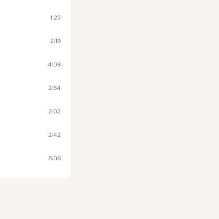
1:23
2:19
4:08
2:54
2:02
2:42
5:06