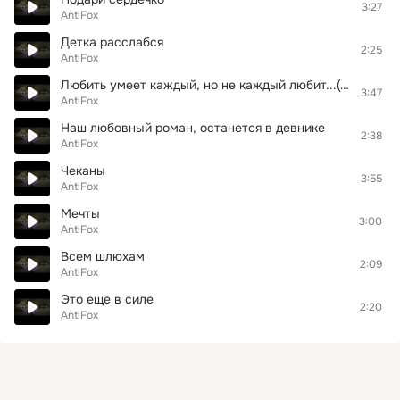
3:27
AntiFox
Детка расслабся
2:25
AntiFox
Любить умеет каждый, но не каждый любит...(Instrumental by Dj-ZORG)
3:47
AntiFox
Наш любовный роман, останется в девнике
2:38
AntiFox
Чеканы
3:55
AntiFox
Мечты
3:00
AntiFox
Всем шлюхам
2:09
AntiFox
Это еще в силе
2:20
AntiFox