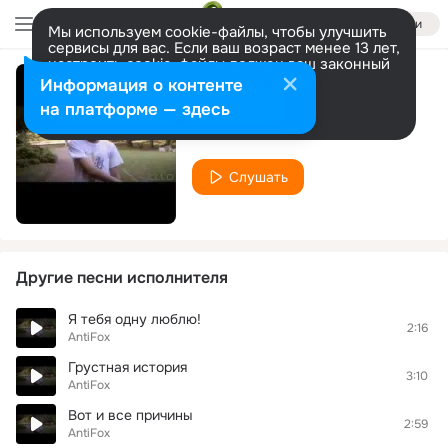
Войти
Мы используем cookie-файлы, чтобы улучшить
сервисы для вас. Если ваш возраст менее 13 лет,
настроить cookie-файлы должен ваш законный
представитель.
Больше информации
Информация о контенте
Снова и снова
Разрешить все
Настроить
на платформе — здесь
AntiFox
Слушать
Другие песни исполнителя
Я тебя одну люблю!
2:16
AntiFox
Грустная история
3:10
AntiFox
Вот и все причины
2:59
AntiFox