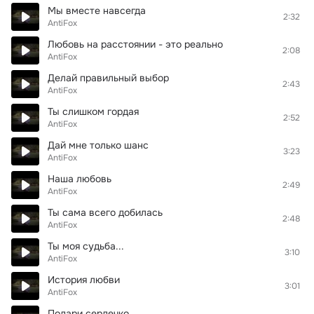
Мы вместе навсегда
2:32
AntiFox
Любовь на расстоянии - это реально
2:08
AntiFox
Делай правильный выбор
2:43
AntiFox
Ты слишком гордая
2:52
AntiFox
Дай мне только шанс
3:23
AntiFox
Наша любовь
2:49
AntiFox
Ты сама всего добилась
2:48
AntiFox
Ты моя судьба...
3:10
AntiFox
История любви
3:01
AntiFox
Подари сердечко