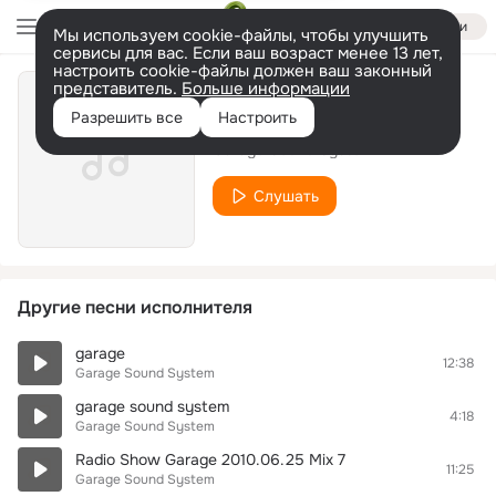
Войти
Мы используем cookie-файлы, чтобы улучшить
сервисы для вас. Если ваш возраст менее 13 лет,
настроить cookie-файлы должен ваш законный
представитель.
Больше информации
Radioshow Garage
Разрешить все
Настроить
Garage Sound System
Слушать
Другие песни исполнителя
garage
12:38
Garage Sound System
garage sound system
4:18
Garage Sound System
Radio Show Garage 2010.06.25 Mix 7
11:25
Garage Sound System