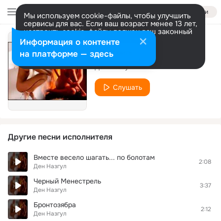
Войти
Мы используем cookie-файлы, чтобы улучшить
сервисы для вас. Если ваш возраст менее 13 лет,
настроить cookie-файлы должен ваш законный
представитель.
Больше информации
Информация о контенте
Ангелы Ада
Разрешить все
Настроить
на платформе — здесь
Ден Назгул
Слушать
Другие песни исполнителя
Вместе весело шагать... по болотам
2:08
Ден Назгул
Черный Менестрель
3:37
Ден Назгул
Бронтозябра
2:12
Ден Назгул