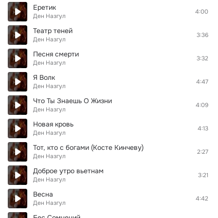
Еретик
4:00
Ден Назгул
Театр теней
3:36
Ден Назгул
Песня смерти
3:32
Ден Назгул
Я Волк
4:47
Ден Назгул
Что Ты Знаешь О Жизни
4:09
Ден Назгул
Новая кровь
4:13
Ден Назгул
Тот, кто с богами (Косте Кинчеву)
2:27
Ден Назгул
Доброе утро вьетнам
3:21
Ден Назгул
Весна
4:42
Ден Назгул
Бес Сомнений