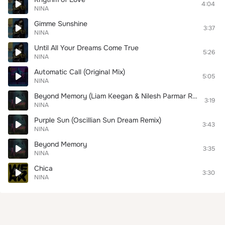
4:04
NINA
Gimme Sunshine
3:37
NINA
Until All Your Dreams Come True
5:26
NINA
Automatic Call (Original Mix)
5:05
NINA
Beyond Memory (Liam Keegan & Nilesh Parmar Remix)
3:19
NINA
Purple Sun (Oscillian Sun Dream Remix)
3:43
NINA
Beyond Memory
3:35
NINA
Chica
3:30
NINA