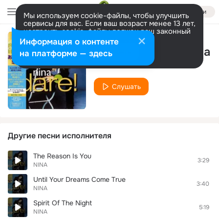
Войти
Мы используем cookie-файлы, чтобы улучшить
сервисы для вас. Если ваш возраст менее 13 лет,
настроить cookie-файлы должен ваш законный
представитель.
Больше информации
Информация о контенте
Плакали два ангела
Разрешить все
Настроить
на платформе — здесь
NINA
Слушать
Другие песни исполнителя
The Reason Is You
3:29
NINA
Until Your Dreams Come True
3:40
NINA
Spirit Of The Night
5:19
NINA