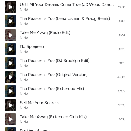
Until All Your Dreams Come True (JD Wood Dance Mix)
5:26
NINA
The Reason Is You (Lena Usman & Prady Remix)
3:42
NINA
Take Me Away (Radio Edit)
3:24
NINA
По Бродвею
3:03
NINA
The Reason Is You (DJ Brooklyn Edit)
3:13
NINA
The Reason Is You (Original Version)
4:00
NINA
The Reason Is You (Extended Mix)
5:53
NINA
Sell Me Your Secrets
4:05
NINA
Take Me Away (Extended Club Mix)
5:16
NINA
Rhythm of Love