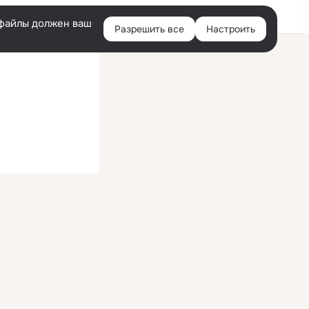
Войти
e-файлы должен ваш
Разрешить все
Настроить
Правая
колонка