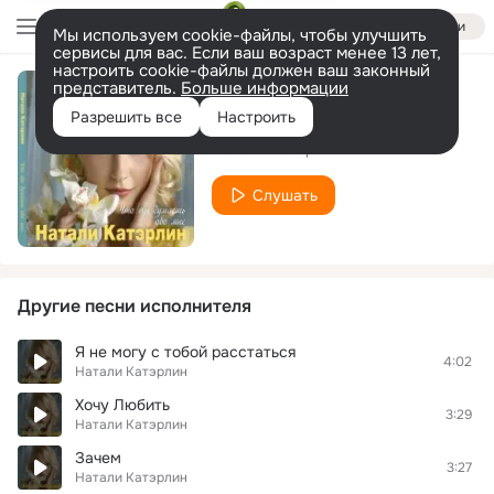
Войти
Мы используем cookie-файлы, чтобы улучшить
сервисы для вас. Если ваш возраст менее 13 лет,
настроить cookie-файлы должен ваш законный
представитель.
Больше информации
Юра
Разрешить все
Настроить
Натали Катэрлин
Слушать
Другие песни исполнителя
Я не могу с тобой расстаться
4:02
Натали Катэрлин
Хочу Любить
3:29
Натали Катэрлин
Зачем
3:27
Натали Катэрлин