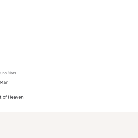
runo Mars
 Man
ut of Heaven