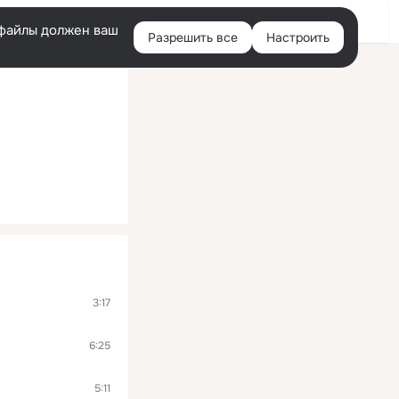
Войти
e-файлы должен ваш
Разрешить все
Настроить
Правая
колонка
3:17
6:25
5:11