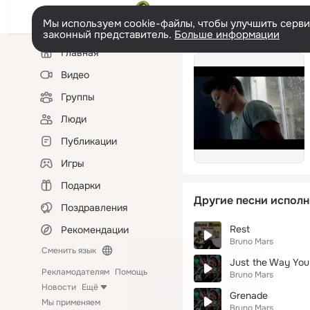
Мы используем cookie-файлы, чтобы улучшить сервис
законный представитель.
Больше информации
Левая
Главная
колонка
Видео
Группы
Люди
Публикации
Игры
Подарки
Другие песни исполн
Поздравления
Rest
Рекомендации
Bruno Mars
Сменить язык
Just the Way You
Рекламодателям
Помощь
Bruno Mars
Новости
Ещё
Grenade
Мы применяем
Bruno Mars