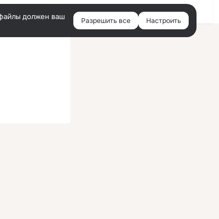
Войти
e-файлы должен ваш
Разрешить все
Настроить
Правая
колонка