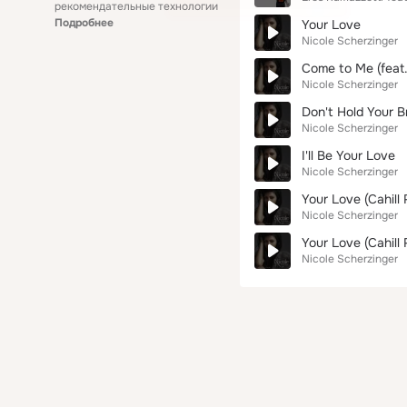
рекомендательные технологии
Подробнее
Your Love
Nicole Scherzinger
Come to Me (feat.
Nicole Scherzinger
Don't Hold Your B
Nicole Scherzinger
I'll Be Your Love
Nicole Scherzinger
Your Love (Cahill
Nicole Scherzinger
Your Love (Cahill 
Nicole Scherzinger