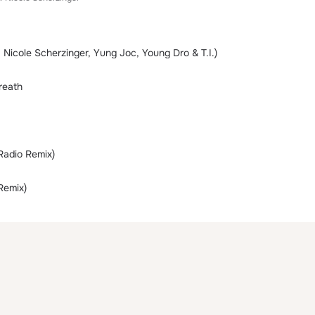
 Nicole Scherzinger, Yung Joc, Young Dro & T.I.)
reath
 Radio Remix)
Remix)