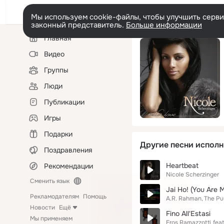
Мы используем cookie-файлы, чтобы улучшить сервис
законный представитель.
Больше информации
Левая
Главная
колонка
Видео
Группы
Люди
Публикации
Игры
Подарки
Другие песни исполн
Поздравления
Heartbeat
Рекомендации
Nicole Scherzinger
Сменить язык
Jai Ho! (You Are 
Рекламодателям
Помощь
A.R. Rahman
The Pu
Новости
Ещё
Fino All'Estasi
Мы применяем
Eros Ramazzotti
feat