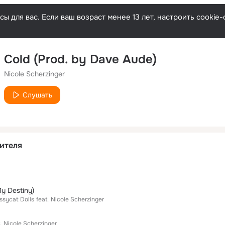
ы для вас. Если ваш возраст менее 13 лет, настроить cooki
Cold (Prod. by Dave Aude)
Nicole Scherzinger
Слушать
ителя
My Destiny)
ssycat Dolls
feat.
Nicole Scherzinger
.
Nicole Scherzinger