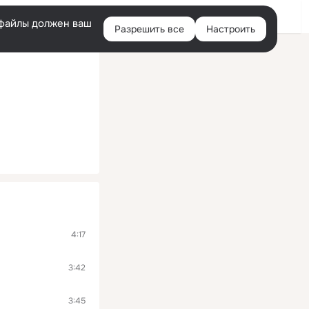
Войти
e-файлы должен ваш
Разрешить все
Настроить
Правая
колонка
4:17
3:42
3:45