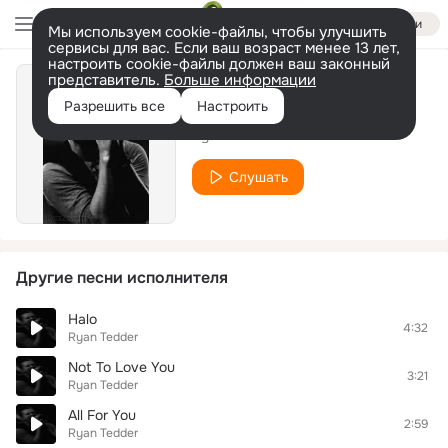
Войти
Мы используем cookie-файлы, чтобы улучшить
сервисы для вас. Если ваш возраст менее 13 лет,
настроить cookie-файлы должен ваш законный
представитель.
Больше информации
Unbroken
Разрешить все
Настроить
Ryan Tedder
Слушать
Другие песни исполнителя
Halo
4:32
Ryan Tedder
Not To Love You
3:21
Ryan Tedder
All For You
2:59
Ryan Tedder