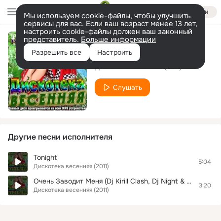
Войти
Мы используем cookie-файлы, чтобы улучшить
сервисы для вас. Если ваш возраст менее 13 лет,
настроить cookie-файлы должен ваш законный
представитель.
Больше информации
Mr Saxobeat
Разрешить все
Настроить
Дискотека весенняя (2011)
Слушать
Другие песни исполнителя
Tonight
5:04
Дискотека весенняя (2011)
Очень Заводит Меня (Dj Kirill Clash, Dj Night & Dj Dmitry Nema Remix)
3:20
Дискотека весенняя (2011)