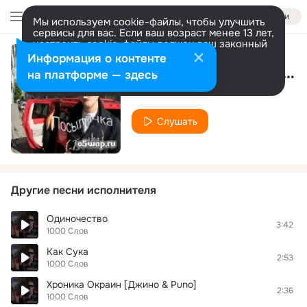
Войти
Мы используем cookie-файлы, чтобы улучшить
сервисы для вас. Если ваш возраст менее 13 лет,
настроить cookie-файлы должен ваш законный
представитель.
Больше информации
Информация о контенте
Васьмера [Puno & Константа]
Разрешить все
Настроить
на платформе — здесь
1000 Слов
Слушать
Другие песни исполнителя
Одиночество
3:42
1000 Слов
Как Сука
2:53
1000 Слов
Хроника Окраин [Джино & Puno]
2:36
1000 Слов