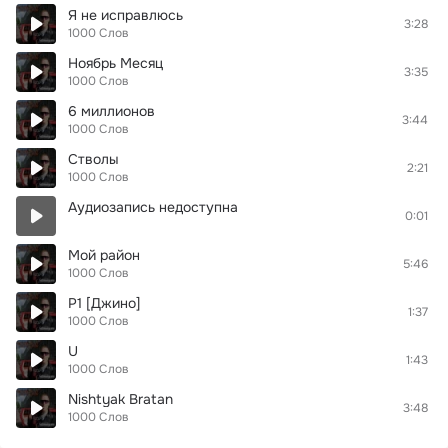
Я не исправлюсь
3:28
1000 Слов
Ноябрь Месяц
3:35
1000 Слов
6 миллионов
3:44
1000 Слов
Стволы
2:21
1000 Слов
Аудиозапись недоступна
0:01
Мой район
5:46
1000 Слов
P1 [Джино]
1:37
1000 Слов
U
1:43
1000 Слов
Nishtyak Bratan
3:48
1000 Слов