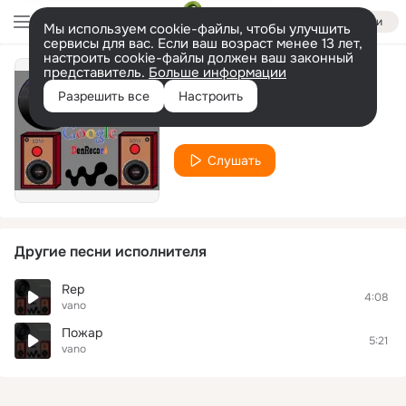
Войти
Мы используем cookie-файлы, чтобы улучшить
сервисы для вас. Если ваш возраст менее 13 лет,
настроить cookie-файлы должен ваш законный
представитель.
Больше информации
super
Разрешить все
Настроить
vano
Слушать
Другие песни исполнителя
Rep
4:08
vano
Пожар
5:21
vano