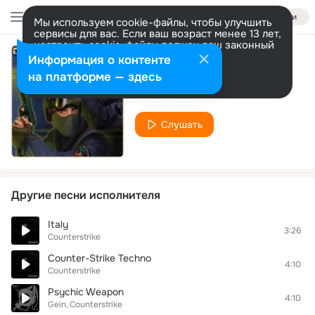
Войти
Мы используем cookie-файлы, чтобы улучшить
сервисы для вас. Если ваш возраст менее 13 лет,
настроить cookie-файлы должен ваш законный
представитель.
Больше информации
Информация о контенте
Counter-Strike
Разрешить все
Настроить
на платформе — здесь
Counterstrike
Слушать
Другие песни исполнителя
Italy
3:26
Counterstrike
Counter-Strike Techno
4:10
Counterstrike
Psychic Weapon
4:10
Gein
Counterstrike