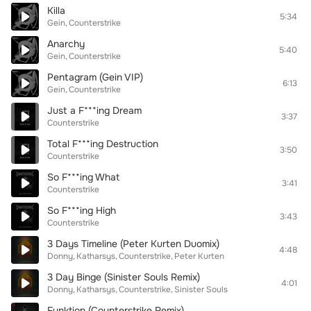
Killa
5:34
Gein
Counterstrike
Anarchy
5:40
Gein
Counterstrike
Pentagram (Gein VIP)
6:13
Gein
Counterstrike
Just a F***ing Dream
3:37
Counterstrike
Total F***ing Destruction
3:50
Counterstrike
So F***ing What
3:41
Counterstrike
So F***ing High
3:43
Counterstrike
3 Days Timeline (Peter Kurten Duomix)
4:48
Donny
Katharsys
Counterstrike
Peter Kurten
3 Day Binge (Sinister Souls Remix)
4:01
Donny
Katharsys
Counterstrike
Sinister Souls
Funktion (Counterstrike Remix)