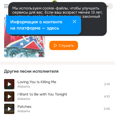
Войти
Мы используем cookie-файлы, чтобы улучшить
сервисы для вас. Если ваш возраст менее 13 лет,
настроить cookie-файлы должен ваш законный
представитель.
Больше информации
Информация о контенте
Отпускаю
Разрешить все
Настроить
на платформе — здесь
Alabama
Слушать
Другие песни исполнителя
Loving You Is Killing Me
2:41
Alabama
I Want to Be with You Tonight
4:10
Alabama
Patches
2:55
Alabama