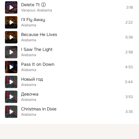
Delete Tt
3:18
Vanpour
Alabama
I'll Fly Away
2:22
Alabama
Because He Lives
5:36
Alabama
I Saw The Light
2:58
Alabama
Pass It on Down
4:53
Alabama
Новый год
3:44
Alabama
Девочка
3:53
Alabama
Christmas in Dixie
3:35
Alabama