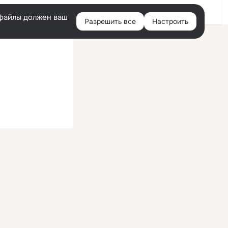
Войти
e-файлы должен ваш
Разрешить все
Настроить
Правая
колонка