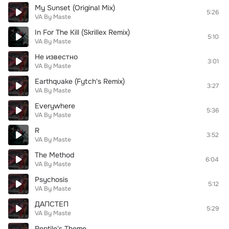
My Sunset (Original Mix)
5:26
VA By Maste
In For The Kill (Skrillex Remix)
5:10
VA By Maste
Не известно
3:01
VA By Maste
Earthquake (Fytch's Remix)
3:27
VA By Maste
Everywhere
5:36
VA By Maste
R
3:52
VA By Maste
The Method
6:04
VA By Maste
Psychosis
5:12
VA By Maste
ДАПСТЕП
5:29
VA By Maste
Reptile's Theme