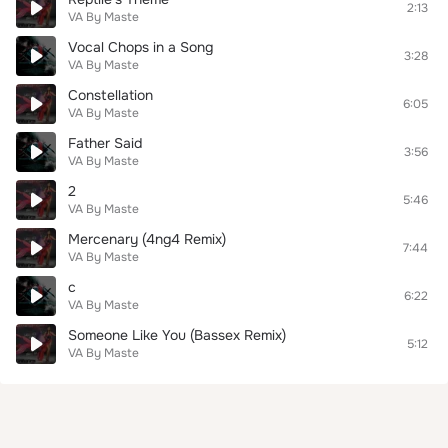
2:13
VA By Maste
Vocal Chops in a Song
3:28
VA By Maste
Constellation
6:05
VA By Maste
Father Said
3:56
VA By Maste
2
5:46
VA By Maste
Mercenary (4ng4 Remix)
7:44
VA By Maste
c
6:22
VA By Maste
Someone Like You (Bassex Remix)
5:12
VA By Maste