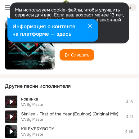
Войти
Мы используем cookie-файлы, чтобы улучшить
сервисы для вас. Если ваш возраст менее 13 лет,
настроить cookie-файлы должен ваш законный
представитель.
Больше информации
Информация о контенте
My Name Is Skrillex
Разрешить все
Настроить
на платформе — здесь
VA By Maste
Слушать
Другие песни исполнителя
новинка
4:13
VA By Maste
Skrillex - First of the Year (Equinox) (Original Mix)
4:21
VA By Maste
Kill EVERYBODY
4:58
VA By Maste