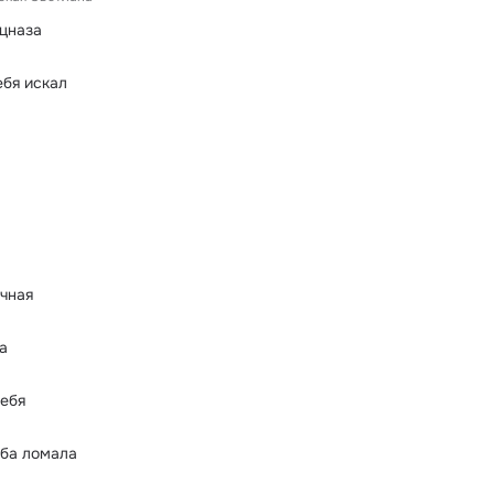
цназа
ебя искал
чная
а
тебя
ьба ломала