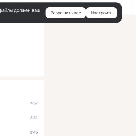
Войти
e-файлы должен ваш
Разрешить все
Настроить
Правая
колонка
4:57
3:32
3:46