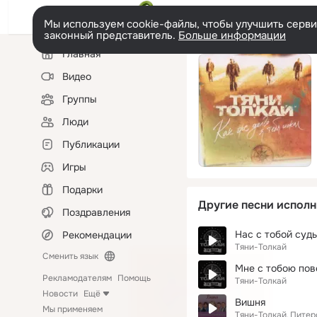
Мы используем cookie-файлы, чтобы улучшить сервис
законный представитель.
Больше информации
Левая
Главная
колонка
Видео
Группы
Люди
Публикации
Игры
Подарки
Другие песни исполн
Поздравления
Нас с тобой суд
Рекомендации
Тяни-Толкай
Сменить язык
Мне с тобою пов
Рекламодателям
Помощь
Тяни-Толкай
Новости
Ещё
Вишня
Мы применяем
Тяни-Толкай
Питер