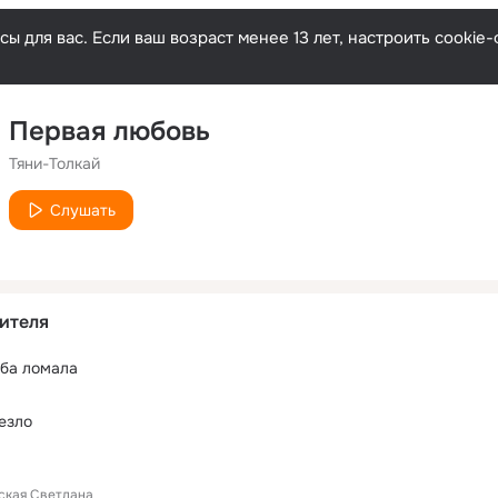
ы для вас. Если ваш возраст менее 13 лет, настроить cooki
Первая любовь
Тяни-Толкай
Слушать
ителя
ьба ломала
езло
ская Светлана