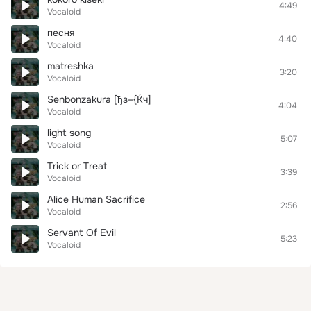
4:49
Vocaloid
песня
4:40
Vocaloid
matreshka
3:20
Vocaloid
Senbonzakura [ђз–{Ќч]
4:04
Vocaloid
light song
5:07
Vocaloid
Trick or Treat
3:39
Vocaloid
Alice Human Sacrifice
2:56
Vocaloid
Servant Of Evil
5:23
Vocaloid