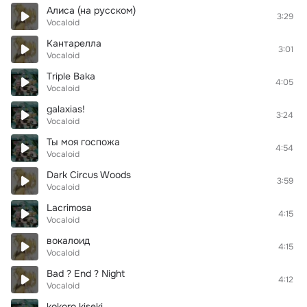
Алиса (на русском)
3:29
Vocaloid
Кантарелла
3:01
Vocaloid
Triple Baka
4:05
Vocaloid
galaxias!
3:24
Vocaloid
Ты моя госпожа
4:54
Vocaloid
Dark Circus Woods
3:59
Vocaloid
Lacrimosa
4:15
Vocaloid
вокалоид
4:15
Vocaloid
Bad ? End ? Night
4:12
Vocaloid
kokoro kiseki