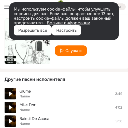
Войти
Мы используем cookie-файлы, чтобы улучшить
сервисы для вас. Если ваш возраст менее 13 лет,
настроить cookie-файлы должен ваш законный
представитель.
Больше информации
Mesaj Catre Ceruri
Разрешить все
Настроить
Nanne
Слушать
Другие песни исполнителя
Glume
3:49
Nanne
Mi-e Dor
4:02
Nanne
Baietii De Acasa
3:56
Nanne