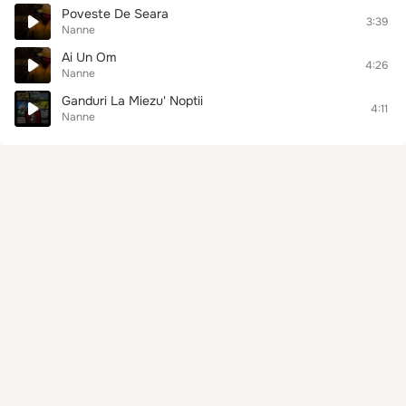
Poveste De Seara
3:39
Nanne
Ai Un Om
4:26
Nanne
Ganduri La Miezu' Noptii
4:11
Nanne