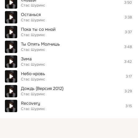
3:50
Стас Шуринс
Останься
3:38
Стас Шуринс
Пока ты со мной
3:37
Стас Шуринс
Ты Опять Молчишь
3:48
Стас Шуринс
Зима
3:42
Стас Шуринс
Небо-кровь
3:17
Стас Шуринс
Дождь (Версия 2012)
3:29
Стас Шуринс
Recovery
3:15
Стас Шуринс