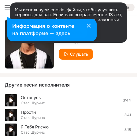
Войти
Мы используем cookie-файлы, чтобы улучшить
сервисы для вас. Если ваш возраст менее 13 лет,
настроить cookie-файлы должен ваш законный
представитель.
Больше информации
Информация о контенте
Скажи мне
Разрешить все
Настроить
на платформе — здесь
Стас Шуринс
Слушать
Другие песни исполнителя
Останусь
3:44
Стас Шуринс
Прости
3:41
Стас Шуринс
Я Тебя Рисую
3:18
Стас Шуринс