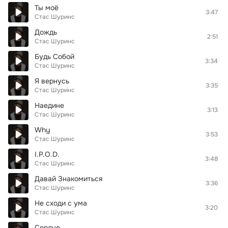
Ты моё
3:47
Стас Шуринс
Дождь
2:51
Стас Шуринс
Будь Собой
3:34
Стас Шуринс
Я вернусь
3:35
Стас Шуринс
Наедине
3:13
Стас Шуринс
Why
3:53
Стас Шуринс
I.P.O.D.
3:48
Стас Шуринс
Давай Знакомиться
3:36
Стас Шуринс
Не сходи с ума
3:20
Стас Шуринс
Сердце