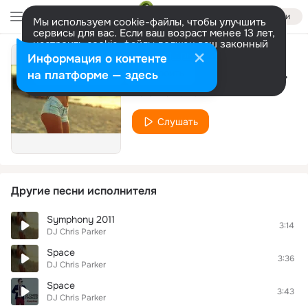
Войти
Мы используем cookie-файлы, чтобы улучшить
сервисы для вас. Если ваш возраст менее 13 лет,
настроить cookie-файлы должен ваш законный
представитель.
Больше информации
Информация о контенте
Space 1977 (Extended Edit)
Разрешить все
Настроить
на платформе — здесь
DJ Chris Parker
Слушать
Другие песни исполнителя
Symphony 2011
3:14
DJ Chris Parker
Space
3:36
DJ Chris Parker
Space
3:43
DJ Chris Parker