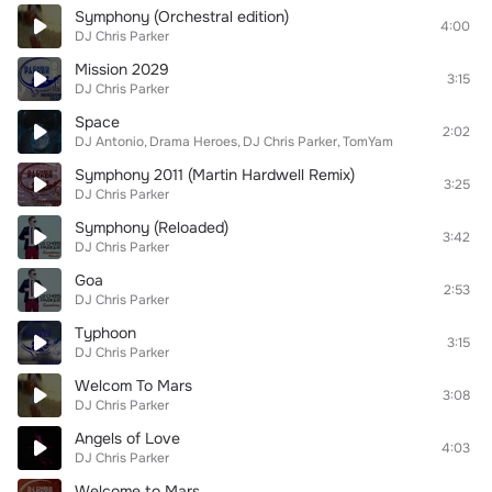
Symphony (Orchestral edition)
4:00
DJ Chris Parker
Mission 2029
3:15
DJ Chris Parker
Space
2:02
DJ Antonio
Drama Heroes
DJ Chris Parker
TomYam
Symphony 2011 (Martin Hardwell Remix)
3:25
DJ Chris Parker
Symphony (Reloaded)
3:42
DJ Chris Parker
Goa
2:53
DJ Chris Parker
Typhoon
3:15
DJ Chris Parker
Welcom To Mars
3:08
DJ Chris Parker
Angels of Love
4:03
DJ Chris Parker
Welcome to Mars