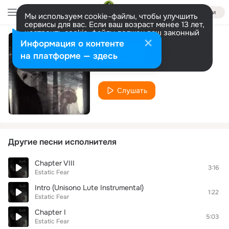
Войти
Мы используем cookie-файлы, чтобы улучшить
сервисы для вас. Если ваш возраст менее 13 лет,
настроить cookie-файлы должен ваш законный
представитель.
Больше информации
Информация о контенте
Chapter VII
Разрешить все
Настроить
на платформе — здесь
Estatic Fear
Слушать
Другие песни исполнителя
Chapter VIII
3:16
Estatic Fear
Intro (Unisono Lute Instrumental)
1:22
Estatic Fear
Chapter I
5:03
Estatic Fear