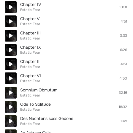
Chapter IV
10:31
Estatic Fear
Chapter V
4:51
Estatic Fear
Chapter III
3:33
Estatic Fear
Chapter IX
6:26
Estatic Fear
Chapter II
4:51
Estatic Fear
Chapter VI
4:50
Estatic Fear
Somnium Obmutum
32:16
Estatic Fear
Ode To Solitude
18:32
Estatic Fear
Des Nachtens suss Gedone
1:49
Estatic Fear
As Autumn Calls