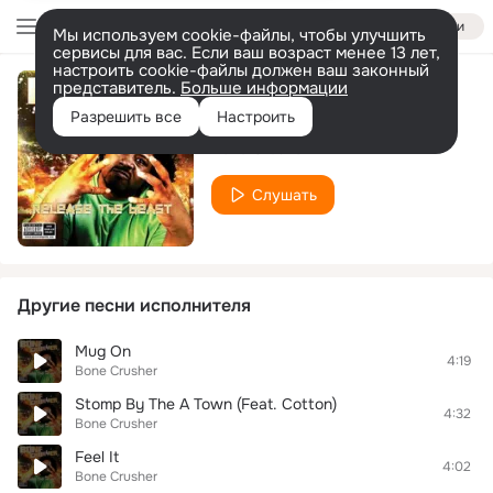
Войти
Мы используем cookie-файлы, чтобы улучшить
сервисы для вас. Если ваш возраст менее 13 лет,
настроить cookie-файлы должен ваш законный
представитель.
Больше информации
I Do It
Разрешить все
Настроить
Bone Crusher
Слушать
Другие песни исполнителя
Mug On
4:19
Bone Crusher
Stomp By The A Town (Feat. Cotton)
4:32
Bone Crusher
Feel It
4:02
Bone Crusher