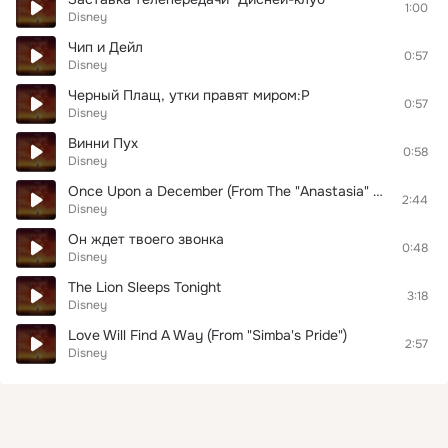
1:00
Disney
Чип и Дейл
0:57
Disney
Черный Плащ, утки правят миром:Р
0:57
Disney
Винни Пух
0:58
Disney
Once Upon a December (From The "Anastasia" Soundtrack)
2:44
Disney
Он ждет твоего звонка
0:48
Disney
The Lion Sleeps Tonight
3:18
Disney
Love Will Find A Way (From "Simba's Pride")
2:57
Disney