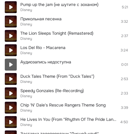
Pump up the jam (не шутите с зоханом)
5:21
Disney
Прикольная песенка
3:32
Disney
The Lion Sleeps Tonight (Remastered)
2:37
Disney
Los Del Rio - Macarena
3:24
Disney
Аудиозапись недоступна
0:01
Duck Tales Theme (From “Duck Tales“)
2:53
Disney
Speedy Gonzales (Re-Recording)
2:33
Disney
Chip 'N' Dale's Rescue Rangers Theme Song
3:39
Disney
He Lives In You (From "Rhythm Of The Pride Lands")
4:50
Disney
Заставка телепередачи "Дисней-клуб"