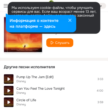
Войти
Мы используем cookie-файлы, чтобы улучшить
сервисы для вас. Если ваш возраст менее 13 лет,
настроить cookie-файлы должен ваш законный
представитель.
Больше информации
Информация о контенте
together forever
Разрешить все
Настроить
на платформе — здесь
Disney
Слушать
Другие песни исполнителя
Pump Up The Jam (Edit)
3:33
Disney
Can You Feel The Love Tonight
4:00
Disney
Circle of Life
3:59
Disney