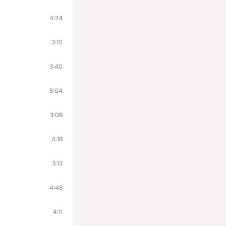
4:24
3:10
3:40
5:04
3:08
4:18
3:13
4:48
4:11