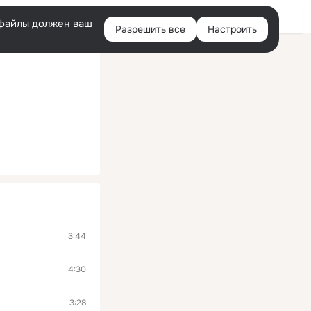
Войти
e-файлы должен ваш
Разрешить все
Настроить
Правая
колонка
3:44
4:30
3:28