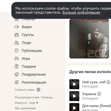
Мы используем cookie-файлы, чтобы улучшить сервис
законный представитель.
Больше информации
Левая
Главная
колонка
Видео
Группы
Люди
Публикации
Игры
Подарки
Другие песни исполн
Поздравления
Ной сука, ной
Рекомендации
Ритм дорог
Сменить язык
Украина
Рекламодателям
Помощь
Ритм дорог
Новости
Ещё
Для мамы (Ремей
Мы применяем
Ритм дорог