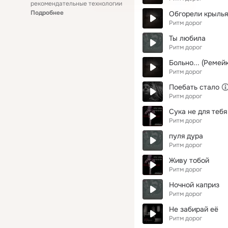
рекомендательные технологии
Подробнее
Обгорели крылья
Ритм дорог
Ты любила
Ритм дорог
Больно... (Ремейк
Ритм дорог
Поебать стало
Ритм дорог
Сука не для тебя
Ритм дорог
пуля дура
Ритм дорог
Живу тобой
Ритм дорог
Ночной каприз
Ритм дорог
Не забирай её
Ритм дорог