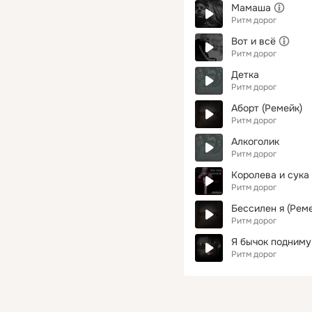
Мамаша
Ритм дорог
Вот и всё
Ритм дорог
Детка
Ритм дорог
Аборт (Ремейк)
Ритм дорог
Алкоголик
Ритм дорог
Королева и сука
Ритм дорог
Бессилен я (Рем
Ритм дорог
Я бычок подниму
Ритм дорог