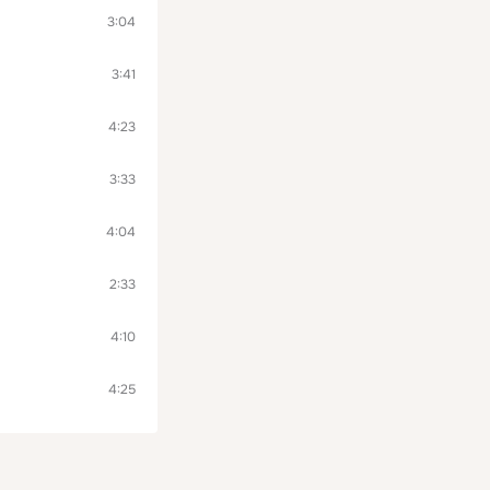
3:04
3:41
4:23
3:33
4:04
2:33
4:10
4:25