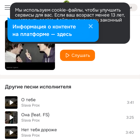
Войти
Мы используем cookie-файлы, чтобы улучшить
сервисы для вас. Если ваш возраст менее 13 лет,
настроить cookie-файлы должен ваш законный
представитель.
Больше информации
Информация о контенте
Даже если
Разрешить все
Настроить
на платформе — здесь
Slava Prox
Слушать
Другие песни исполнителя
О тебе
3:41
Slava Prox
Она (feat. FS)
3:25
Slava Prox
Нет тебя дороже
3:40
Slava Prox