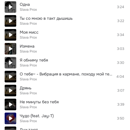
Одна
3:24
Slava Prox
Ты со мною в такт дышишь
3:22
Slava Prox
Моя мисс
3:34
Slava Prox
Измена
3:03
Slava Prox
Я обниму тебя
3:30
Slava Prox
О тебе~ - Вибрация в кармане, походу мой телефон Она звонит, мой любимый рингтон, смотрю на дисплей, ОНА
4:04
Slava Prox
Дрянь
3:07
Slava Prox
Не минуты без тебя
3:39
Slava Prox
Чудо (feat. Jay-T)
3:50
Slava Prox
Дни тают