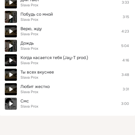
3:33
Slava Prox
Побудь со мной
3:15
Slava Prox
Верю, жду
4:23
Slava Prox
Дождь
5:04
Slava Prox
Когда касается тебя (Jay-T prod.)
4:16
Slava Prox
Ты всех вкуснее
3:48
Slava Prox
Любит жестко
3:31
Slava Prox
Смс
3:00
Slava Prox