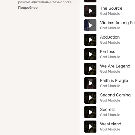
рекомендательные технологии
Подробнее
The Source
God Module
Victims Among Fr
God Module
Abduction
God Module
Endless
God Module
We Are Legend
God Module
Faith is Fragile
God Module
Second Coming
God Module
Secrets
God Module
Wasteland
God Module