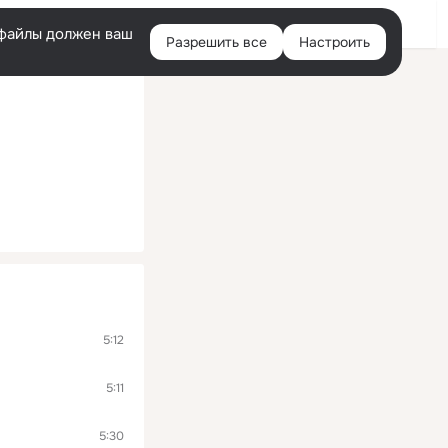
Войти
e-файлы должен ваш
Разрешить все
Настроить
Правая
колонка
5:12
5:11
5:30