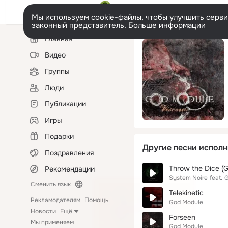
Мы используем cookie-файлы, чтобы улучшить сервис
законный представитель.
Больше информации
Левая
Главная
колонка
Видео
Группы
Люди
Публикации
Игры
Подарки
Другие песни исполн
Поздравления
Throw the Dice (
Рекомендации
System Noire
feat.
G
Сменить язык
Telekinetic
Рекламодателям
Помощь
God Module
Новости
Ещё
Forseen
Мы применяем
God Module