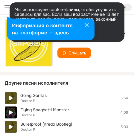
Войти
Мы используем cookie-файлы, чтобы улучшить
сервисы для вас. Если ваш возраст менее 13 лет,
настроить cookie-файлы должен ваш законный
представитель.
Больше информации
Информация о контенте
Tetris (Extended Edit)
Разрешить все
Настроить
на платформе — здесь
Doctor P
Слушать
Другие песни исполнителя
Going Gorillas
3:54
Doctor P
Flying Spaghetti Monster
4:09
Doctor P
Bulletproof (Kredo Bootleg)
5:03
Doctor P