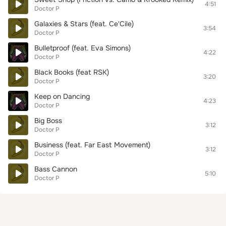
4:51
Doctor P
Galaxies & Stars (feat. Ce'Cile)
3:54
Doctor P
Bulletproof (feat. Eva Simons)
4:22
Doctor P
Black Books (feat RSK)
3:20
Doctor P
Keep on Dancing
4:23
Doctor P
Big Boss
3:12
Doctor P
Business (feat. Far East Movement)
3:12
Doctor P
Bass Cannon
5:10
Doctor P