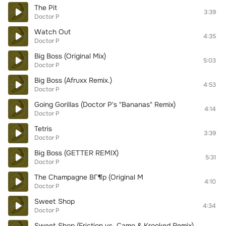
The Pit
3:39
Doctor P
Watch Out
4:35
Doctor P
Big Boss (Original Mix)
5:03
Doctor P
Big Boss (Afruxx Remix.)
4:53
Doctor P
Going Gorillas (Doctor P's "Bananas" Remix)
4:14
Doctor P
Tetris
3:39
Doctor P
Big Boss (GETTER REMIX)
5:31
Doctor P
The Champagne BГ¶p (Original M
4:10
Doctor P
Sweet Shop
4:34
Doctor P
Sweet Shop (Friction vs. Camo & Krooked Remix)