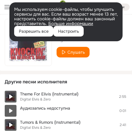
Войти
Мы используем cookie-файлы, чтобы улучшить
сервисы для вас. Если ваш возраст менее 13 лет,
настроить cookie-файлы должен ваш законный
представитель.
Больше информации
Cow & Boy
Разрешить все
Настроить
Digital Elvis & Zero
Слушать
Другие песни исполнителя
Theme For Elivis (Instrumental)
2:55
Digital Elvis & Zero
Аудиозапись недоступна
0:01
Tumors & Rumors (Instrumental)
2:41
Digital Elvis & Zero