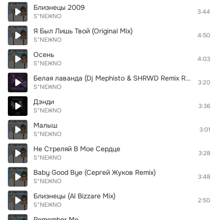
Близнецы 2009
3:44
S*NEЖNO
Я Был Лишь Твой (Original Mix)
4:50
S*NEЖNO
Осень
4:03
S*NEЖNO
Белая лаванда (Dj Mephisto & SHRWD Remix Radio Edit)
3:20
S*NEЖNO
Дэнди
3:36
S*NEЖNO
Малыш
3:01
S*NEЖNO
Не Стреляй В Мое Сердце
3:28
S*NEЖNO
Baby Good Bye (Сергей Жуков Remix)
3:48
S*NEЖNO
Близнецы (Al Bizzare Mix)
2:50
S*NEЖNO
Remember Me