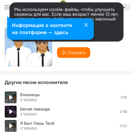
Войти
Мы используем cookie-файлы, чтобы улучшить
сервисы для вас. Если ваш возраст менее 13 лет,
настроить cookie-файлы должен ваш законный
представитель.
Больше информации
Информация о контенте
Дэнди
Разрешить все
Настроить
на платформе — здесь
S*NEЖNO
Слушать
Другие песни исполнителя
Близнецы
3:10
S*NEЖNO
Белая лаванда
2:58
S*NEЖNO
Я Был Лишь Твой
3:02
S*NEЖNO