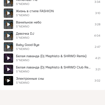
3:34
S*NEЖNO
Жизнь в стиле FASHION
3:10
S*NEЖNO
Ванильное небо
3:28
S*NEЖNO
Девочка DJ
4:04
S*NEЖNO
Baby Good Bye
2:47
S*NEЖNO
Белая лаванда (Dj Mephisto & SHRWD Remix)
4:21
S*NEЖNO
Белая лаванда (Dj Mephisto & SHRWD Club Remix Radio Edit)
3:21
S*NEЖNO
Электронные сны
3:02
S*NEЖNO