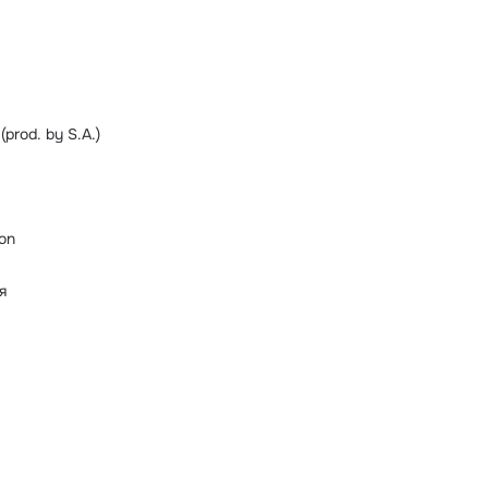
prod. by S.A.)
on
я