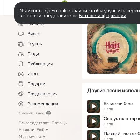
Мы используем cookie-файлы, чтобы улучшить сервис
законный представитель.
Больше информации
Левая
Главная
колонка
Видео
Группы
Люди
Публикации
Игры
Подарки
Другие песни исполн
Поздравления
Выключи боль
Рекомендации
Hann
Сменить язык
Она устала терп
Рекламодателям
Помощь
Hann
Новости
Ещё
Прощай, моя лю
Мы применяем
Hann