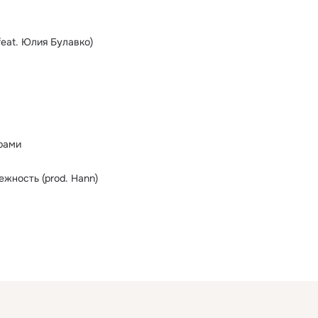
feat. Юлия Булавко)
орами
ежность (prod. Hann)