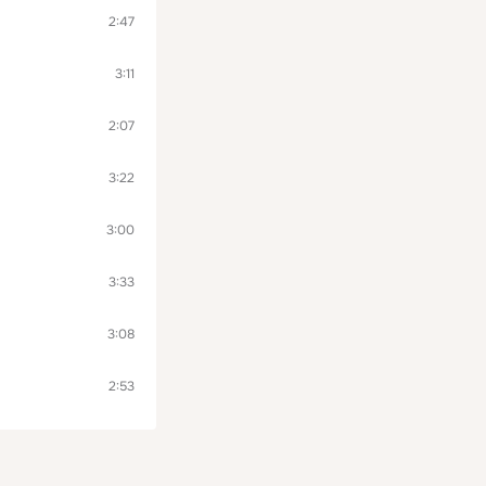
2:47
3:11
2:07
3:22
3:00
3:33
3:08
2:53