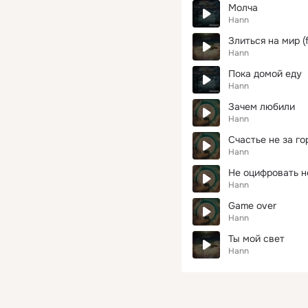
Молча
Hann
Злиться на мир (
Hann
Пока домой еду
Hann
Зачем любили
Hann
Счастье не за г
Hann
Не оцифровать н
Hann
Game over
Hann
Ты мой свет
Hann