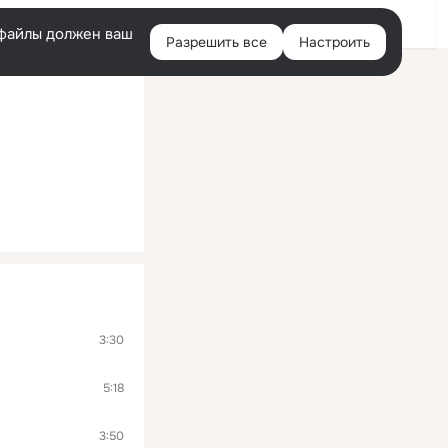
Войти
e-файлы должен ваш
Разрешить все
Настроить
Правая
колонка
3:30
5:18
3:50