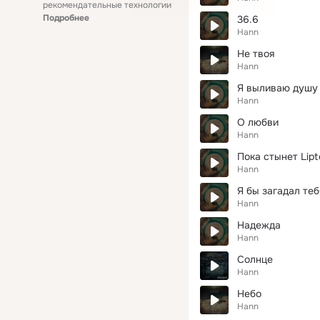
рекомендательные технологии
Подробнее
36.6
Hann
Не твоя
Hann
Я выливаю душу (
Hann
О любви
Hann
Пока стынет Lipt
Hann
Я бы загадал теб
Hann
Надежда
Hann
Солнце
Hann
Небо
Hann