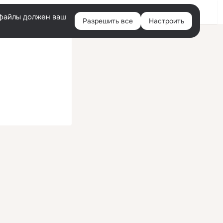
Войти
e-файлы должен ваш
Разрешить все
Настроить
Правая
колонка