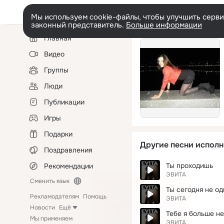
Мы используем cookie-файлы, чтобы улучшить сервис
законный представитель.
Больше информации
Левая
Главная
колонка
Видео
Группы
Люди
Публикации
Игры
Подарки
Другие песни исполн
Поздравления
Ты проходишь
Рекомендации
ЭВИТА
Сменить язык
Ты сегодня не од
Рекламодателям
Помощь
ЭВИТА
Новости
Ещё
Тебе я больше н
Мы применяем
ЭВИТА