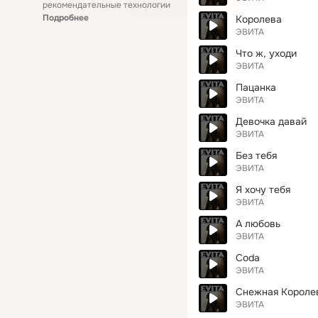
рекомендательные технологии
Подробнее
Королева
ЭВИТА
Что ж, уходи
ЭВИТА
Пацанка
ЭВИТА
Девочка давай
ЭВИТА
Без тебя
ЭВИТА
Я хочу тебя
ЭВИТА
А любовь
ЭВИТА
Coda
ЭВИТА
Снежная Короле
ЭВИТА