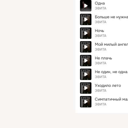
Одна
ЭВИТА
Больше не нужна
ЭВИТА
Ночь
ЭВИТА
Мой милый анге
ЭВИТА
Не плачь
ЭВИТА
Не один, не одна.
ЭВИТА
Уходило лето
ЭВИТА
Симпатичный ма
ЭВИТА