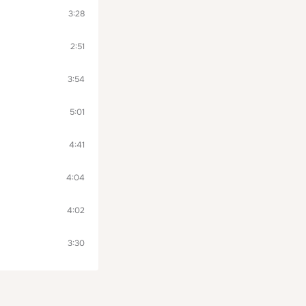
3:28
2:51
3:54
5:01
4:41
4:04
4:02
3:30