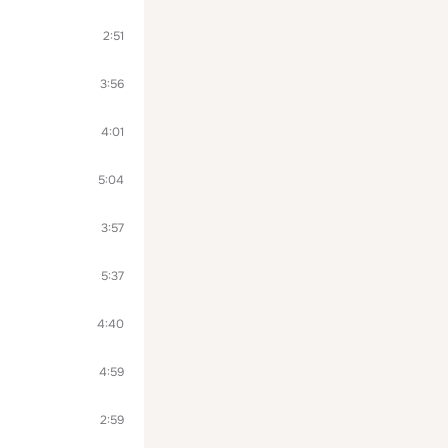
2:51
3:56
4:01
5:04
3:57
5:37
4:40
4:59
2:59