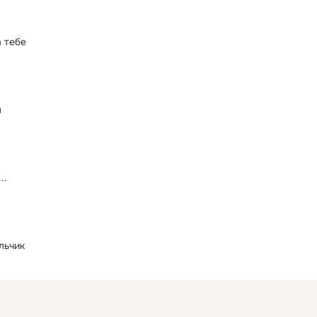
 тебе
л
..
льчик