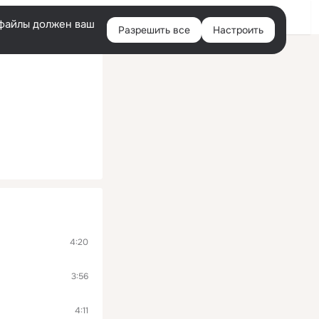
Войти
e-файлы должен ваш
Разрешить все
Настроить
Правая
колонка
4:20
3:56
4:11