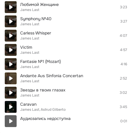
Любимой Женщине
3:23
James Last
Symphony №40
3:27
James Last
Carless Whisper
4:07
James Last
Victim
4:57
James Last
Fantasie №1 (Mozart)
4:16
James Last
Andante Aus Sinfonia Concertan
2:52
James Last
Звезды в твоих глазах
3:02
James Last
Caravan
3:45
James Last
Astrud Gilberto
Аудиозапись недоступна
0:01