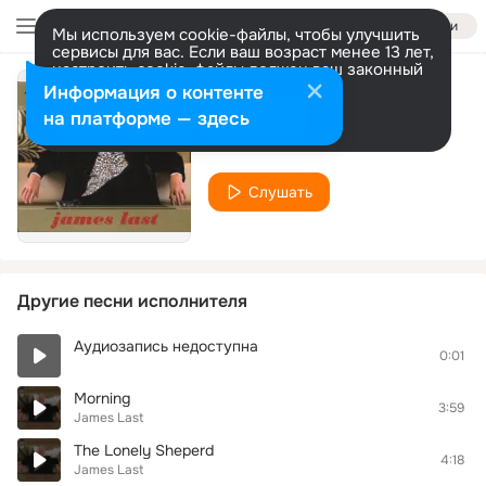
Войти
Мы используем cookie-файлы, чтобы улучшить
сервисы для вас. Если ваш возраст менее 13 лет,
настроить cookie-файлы должен ваш законный
представитель.
Больше информации
Информация о контенте
Ave Maria
Разрешить все
Настроить
на платформе — здесь
James Last
Слушать
Другие песни исполнителя
Аудиозапись недоступна
0:01
Morning
3:59
James Last
The Lonely Sheperd
4:18
James Last