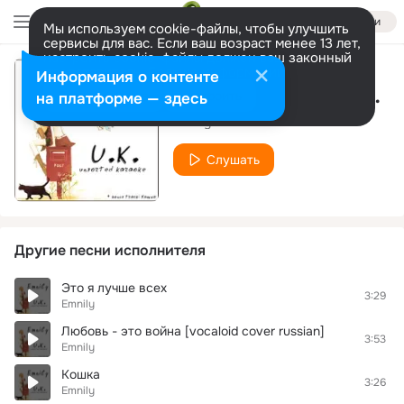
Войти
Мы используем cookie-файлы, чтобы улучшить
сервисы для вас. Если ваш возраст менее 13 лет,
настроить cookie-файлы должен ваш законный
представитель.
Больше информации
Информация о контенте
Счастье своими руками
Разрешить все
Настроить
на платформе — здесь
Emnily
Слушать
Другие песни исполнителя
Это я лучше всех
3:29
Emnily
Любовь - это война [vocaloid cover russian]
3:53
Emnily
Кошка
3:26
Emnily