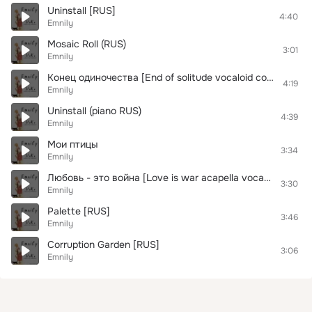
Uninstall [RUS]
4:40
Emnily
Mosaic Roll (RUS)
3:01
Emnily
Конец одиночества [End of solitude vocaloid cover russian]
4:19
Emnily
Uninstall (piano RUS)
4:39
Emnily
Мои птицы
3:34
Emnily
Любовь - это война [Love is war acapella vocaloid cover russian]
3:30
Emnily
Palette [RUS]
3:46
Emnily
Corruption Garden [RUS]
3:06
Emnily