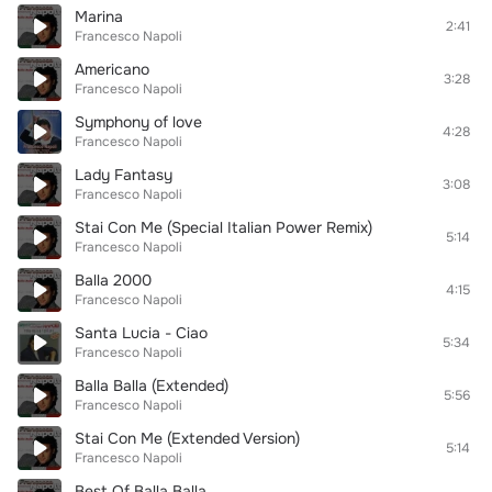
Marina
2:41
Francesco Napoli
Americano
3:28
Francesco Napoli
Symphony of love
4:28
Francesco Napoli
Lady Fantasy
3:08
Francesco Napoli
Stai Con Me (Special Italian Power Remix)
5:14
Francesco Napoli
Balla 2000
4:15
Francesco Napoli
Santa Lucia - Ciao
5:34
Francesco Napoli
Balla Balla (Extended)
5:56
Francesco Napoli
Stai Con Me (Extended Version)
5:14
Francesco Napoli
Best Of Balla Balla