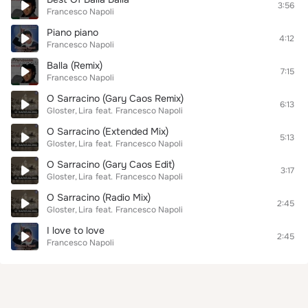
3:56
Francesco Napoli
Piano piano
4:12
Francesco Napoli
Balla (Remix)
7:15
Francesco Napoli
O Sarracino (Gary Caos Remix)
6:13
Gloster
Lira
feat.
Francesco Napoli
O Sarracino (Extended Mix)
5:13
Gloster
Lira
feat.
Francesco Napoli
O Sarracino (Gary Caos Edit)
3:17
Gloster
Lira
feat.
Francesco Napoli
O Sarracino (Radio Mix)
2:45
Gloster
Lira
feat.
Francesco Napoli
I love to love
2:45
Francesco Napoli