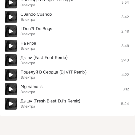
3:54
Электра
Cuando Cuando
3:42
Электра
I Don?t Do Boys
2:49
Электра
На игре
3:49
Электра
Дыши (Fast Foot Remix)
3:40
Электра
Поцелуй В Сердце (Dj V1T Remix)
4:22
Электра
My name is
3:12
Электра
Дышу (Fresh Blast DJ's Remix)
5:44
Электра