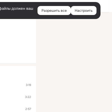
Войти
e-файлы должен ваш
Разрешить все
Настроить
Правая
колонка
3:19
3:22
2:57