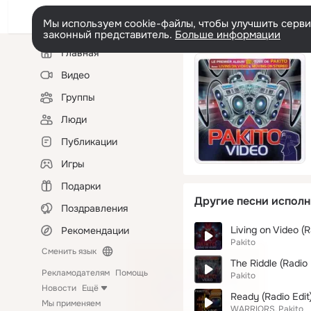
Мы используем cookie-файлы, чтобы улучшить сервис
законный представитель.
Больше информации
Левая
Главная
колонка
Видео
Группы
Люди
Публикации
Игры
Подарки
Другие песни исполн
Поздравления
Living on Video (R
Рекомендации
Pakito
Сменить язык
The Riddle (Radio 
Рекламодателям
Помощь
Pakito
Новости
Ещё
Ready (Radio Edit
Мы применяем
WARRIORS
Pakito