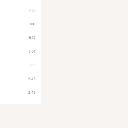
3:33
3:10
5:37
3:07
6:31
5:45
2:45