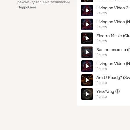
рекомендательные технологии
Подробнее
Living on Video 2
Pakito
Living on Video (N
Pakito
Electro Music (Cl
Pakito
Вас не слышно (D
Pakito
Living on Video (
Pakito
Are U Ready? (Sw
Pakito
Yin&Yang
Pakito