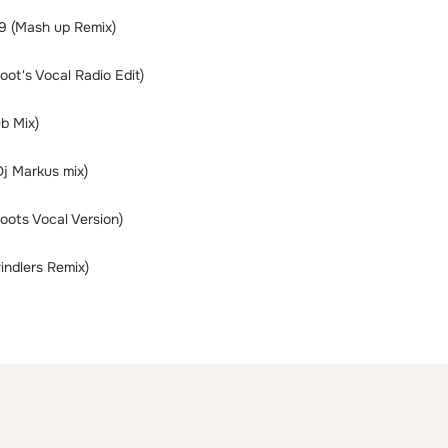
.9 (Mash up Remix)
oot's Vocal Radio Edit)
ub Mix)
j Markus mix)
Noots Vocal Version)
indlers Remix)