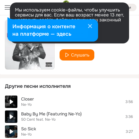
Войти
Мы используем cookie-файлы, чтобы улучшить
сервисы для вас. Если ваш возраст менее 13 лет,
настроить cookie-файлы должен ваш законный
представитель.
Больше информации
Информация о контенте
Stupid In Love
Разрешить все
Настроить
на платформе — здесь
Ne-Yo
Слушать
Другие песни исполнителя
Closer
3:56
Ne-Yo
Baby By Me (Featuring Ne-Yo)
3:36
50 Cent
feat.
Ne-Yo
So Sick
3:27
Ne-Yo