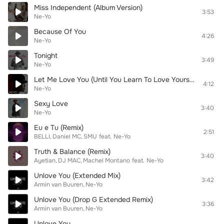
Miss Independent (Album Version)
3:53
Ne-Yo
Because Of You
4:26
Ne-Yo
Tonight
3:49
Ne-Yo
Let Me Love You (Until You Learn To Love Yourself)
4:12
Ne-Yo
Sexy Love
3:40
Ne-Yo
Eu e Tu (Remix)
2:51
BELLI
Daniel MC
SMU
feat.
Ne-Yo
Truth & Balance (Remix)
3:40
Ayetian
DJ MAC
Machel Montano
feat.
Ne-Yo
Unlove You (Extended Mix)
3:42
Armin van Buuren
Ne-Yo
Unlove You (Drop G Extended Remix)
3:36
Armin van Buuren
Ne-Yo
Unlove You